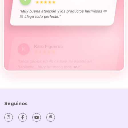
"Muy buena atención y los productos hermosos 🫶
🏻 Llego todo perfecto."
Karo Figueroa
K
★★★★★
"Unos genios en 48 hs tuve mi pedido en
Bariloche.. Muy hermoso todo ❤️‍🩹"
Seguinos