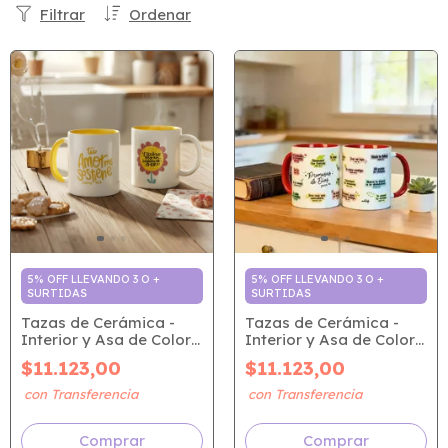
Filtrar
Ordenar
5% OFF LLEVANDO 3 O +
5% OFF LLEVANDO 3 O +
SURTIDAS
SURTIDAS
Tazas de Cerámica -
Tazas de Cerámica -
Interior y Asa de Color
Interior y Asa de Color
Amarillo | Tu amor me
Rojo | Promesas
$11.123,00
$11.123,00
Sostiene