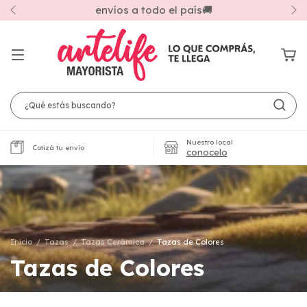
envíos a todo el país🚚
Nuestro local
Cotizá tu envío
conocelo
Inicio
/
Tazas
/
Tazas Cerámica
/
Tazas de Colores
Tazas de Colores