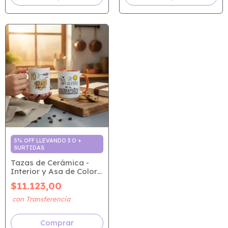
5% OFF LLEVANDO 3 O +
SURTIDAS
Tazas de Cerámica -
Interior y Asa de Color
Naranja | Yo confío en
$11.123,00
tu gran amor