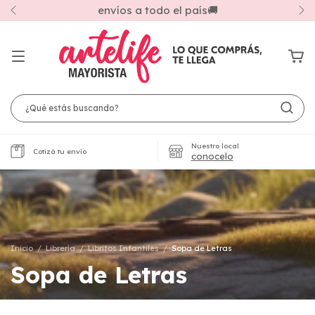
envíos a todo el país🚚
Nuestro local
Cotizá tu envío
conocelo
Inicio
/
Librería
/
Libritos Infantiles
/
Sopa de Letras
Sopa de Letras