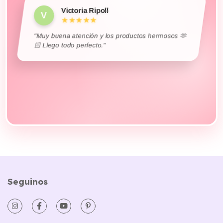
★★★★★
"Muy buena atención y los productos hermosos 🫶
🏻 Llego todo perfecto."
Karo Figueroa
K
★★★★★
"Unos genios en 48 hs tuve mi pedido en
Bariloche.. Muy hermoso todo ❤️‍🩹"
Seguinos