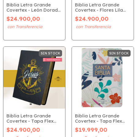
Biblia Letra Grande
Biblia Letra Grande
Covertex - León Dorado
Covertex - Flores Lila
(RVR 1960)
(RVR 1960)
$24.900,00
$24.900,00
SIN STOCK
SIN STOCK
Biblia Letra Grande
Biblia Letra Grande
Covertex - Tapa Flex
Covertex - Tapa Flex
Ancla Dorada (RVR
Flor Jardín (RVR 1960)
$24.900,00
$19.999,00
1960)