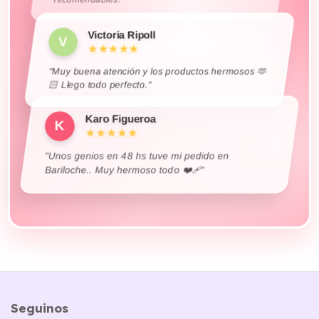
Victoria Ripoll
V
★★★★★
"Muy buena atención y los productos hermosos 🫶
🏻 Llego todo perfecto."
Karo Figueroa
K
★★★★★
"Unos genios en 48 hs tuve mi pedido en
Bariloche.. Muy hermoso todo ❤️‍🩹"
Seguinos