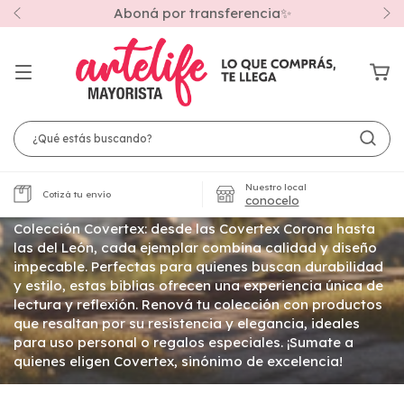
Aboná por transferencia✨
Inicio
/
BIBLIAS
/
POR TAMAÑO
/
Biblias Letra Grande
/
Colección
Covertex
Colección Covertex
Nuestro local
Cotizá tu envío
conocelo
En Artelife Mayorista, descubre la exclusiva BIBLIAS
Colección Covertex: desde las Covertex Corona hasta
las del León, cada ejemplar combina calidad y diseño
impecable. Perfectas para quienes buscan durabilidad
y estilo, estas biblias ofrecen una experiencia única de
lectura y reflexión. Renová tu colección con productos
que resaltan por su resistencia y elegancia, ideales
para uso personal o regalos especiales. ¡Sumate a
quienes eligen Covertex, sinónimo de excelencia!