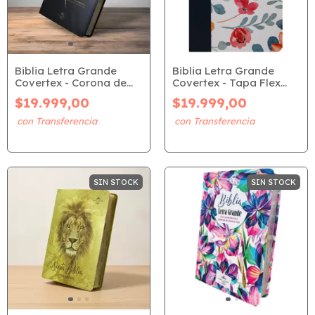
Biblia Letra Grande
Biblia Letra Grande
Covertex - Corona de
Covertex - Tapa Flex
Espinas (RVR 1960)
Azul Floreada (RVR
$19.999,00
$19.999,00
1960)
SIN STOCK
SIN STOCK