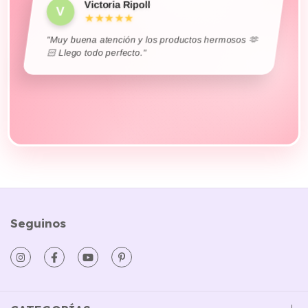
"Muy buena atención y los productos hermosos 🫶
🏻 Llego todo perfecto."
Karo Figueroa
K
★★★★★
"Unos genios en 48 hs tuve mi pedido en
Bariloche.. Muy hermoso todo ❤️‍🩹"
Seguinos