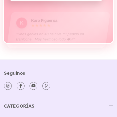
Karo Figueroa
K
★★★★★
"Unos genios en 48 hs tuve mi pedido en
Bariloche.. Muy hermoso todo ❤️‍🩹"
Seguinos
CATEGORÍAS