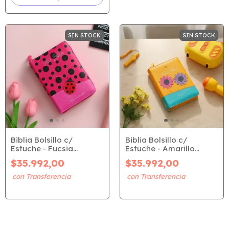
SIN STOCK
SIN STOCK
Biblia Bolsillo c/
Biblia Bolsillo c/
Estuche - Fucsia
Estuche - Amarillo
Mariquita y Lunares
Flores (RVR 1960)
$35.992,00
$35.992,00
(RVR 1960)