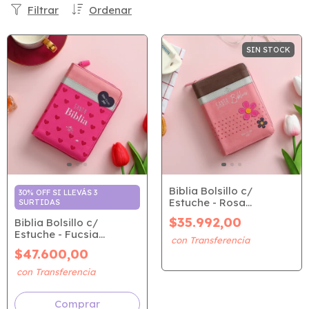
Filtrar
Ordenar
SIN STOCK
Biblia Bolsillo c/
30% OFF SI LLEVÁS 3
Estuche - Rosa
SURTIDAS
Margarita (RVR 1960)
$35.992,00
Biblia Bolsillo c/
Estuche - Fucsia
Corazón (RVR 1960)
$47.600,00