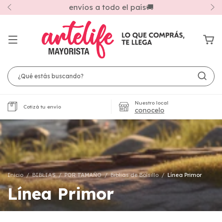
nvíos a todo el país🚚
Compra por m
Nuestro local
Cotizá tu envío
conocelo
Inicio
/
BIBLIAS
/
POR TAMAÑO
/
Biblias de Bolsillo
/
Línea Primor
Línea Primor