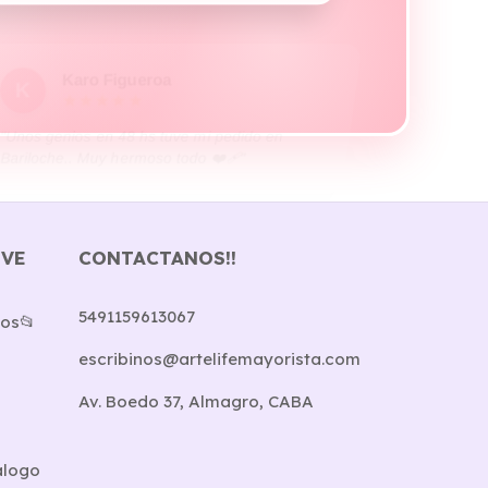
K
★★★★★
"Unos genios en 48 hs tuve mi pedido en
Bariloche.. Muy hermoso todo ❤️‍🩹"
IVE
CONTACTANOS!!
5491159613067
os📂
escribinos@artelifemayorista.com
Av. Boedo 37, Almagro, CABA
álogo