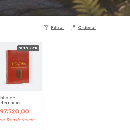
Filtrar
Ordenar
SIN STOCK
iblia de
eferencia
hompson - Tapa
97.520,00
iel Café (RVR 1977)