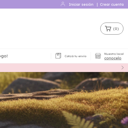
Iniciar sesión
|
Crear cuenta
(
0
)
Nuestro local
ogo!
Cotizá tu envío
conocelo