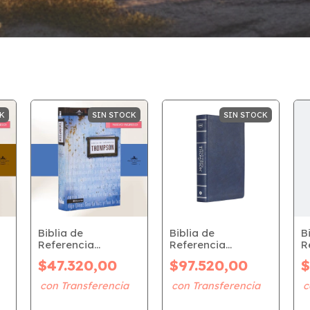
K
SIN STOCK
SIN STOCK
Biblia de
Biblia de
B
Referencia
Referencia
R
Thompson - Tapa
Thompson - Tapa
T
$47.320,00
$97.520,00
$
Dura (RVR 1960)
Piel Azul (RVR 1977)
P