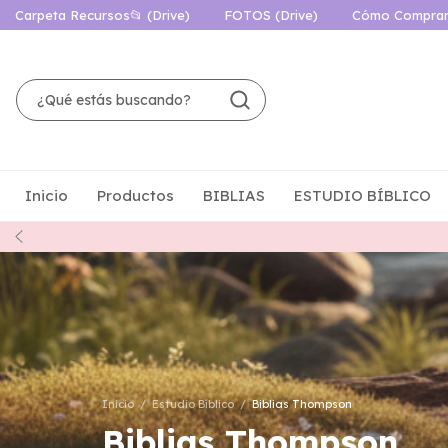
Carpeta Recursos📂 (Drive)
FOTOS (Drive)
Cómo Compra
Inicio
Productos
BIBLIAS
ESTUDIO BÍBLICO
Inicio
/
Estudio Bíblico
/
Biblias Thompson
Biblias Thompson