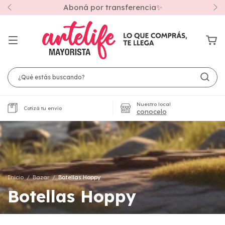
Aboná por transferencia✨
Nuestro local
Cotizá tu envío
conocelo
Inicio
/
Bazar
/
Botellas Hoppy
Botellas Hoppy