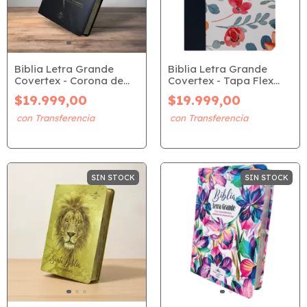
Biblia Letra Grande
Biblia Letra Grande
Covertex - Corona de
Covertex - Tapa Flex
Espinas (RVR 1960)
Azul Floreada (RVR
$19.999,00
$19.999,00
1960)
SIN STOCK
SIN STOCK