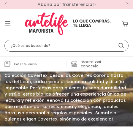
Aboná por transferencia✨
Inicio
/
BIBLIAS
/
Biblias Letra Grande
/
Colección Covertex
Colección Covertex
Nuestro local
Cotizá tu envío
conocelo
En Artelife Mayorista, descubre la exclusiva BIBLIAS
Colección Covertex: desde las Covertex Corona hasta
las del León, cada ejemplar combina calidad y diseño
impecable. Perfectas para quienes buscan durabilidad
y estilo, estas biblias ofrecen una experiencia única de
lectura y reflexión. Renová tu colección con productos
que resaltan por su resistencia y elegancia, ideales
para uso personal o regalos especiales. ¡Sumate a
quienes eligen Covertex, sinónimo de excelencia!