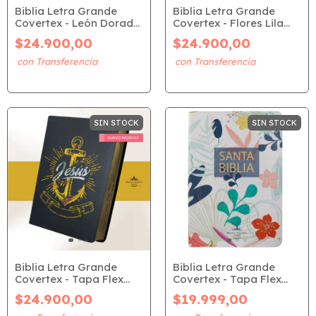
Biblia Letra Grande
Biblia Letra Grande
Covertex - León Dorado
Covertex - Flores Lila
(RVR 1960)
(RVR 1960)
$24.900,00
$24.900,00
SIN STOCK
SIN STOCK
Biblia Letra Grande
Biblia Letra Grande
Covertex - Tapa Flex
Covertex - Tapa Flex
Ancla Dorada (RVR
Flor Jardín (RVR 1960)
$24.900,00
$19.999,00
1960)